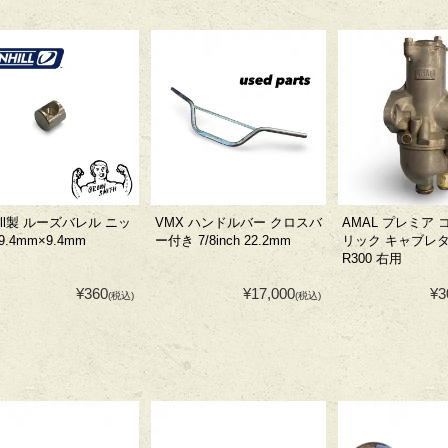
hill製 ルーズバレル ニッ
VMX ハンドルバー クロスバ
AMAL プレミア
9.4mm×9.4mm
ー付き 7/8inch 22.2mm
リック キャブレター
R300 右用
¥360
¥17,000
¥3
(税込)
(税込)