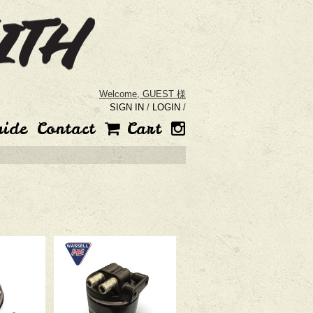
Welcome,
GUEST 様
SIGN IN
/
LOGIN
/
uide
Contact
Cart