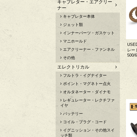
キャブレター・エアクリー
ナー
キャブレター本体
ジェット類
インナーパーツ・ガスケット
マニホールド
US
エアクリーナー・ファンネル
レート
500/
その他
エレクトリカル
フルトラ・イグナイター
ポイント・マグネトー点火
オルタネーター・ダイナモ
レギュレーター・レクチファ
イヤ
バッテリー
コイル・プラグ・コード
イグニッション・その他スイ
ッチ類