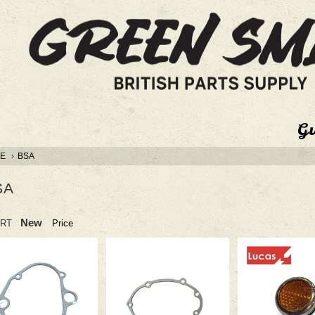
G
E
›
BSA
SA
New
RT
Price