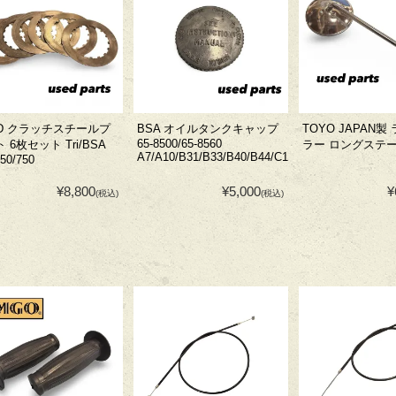
ED クラッチスチールプ
BSA オイルタンクキャップ
TOYO JAPAN
65-8500/65-8560
 6枚セット Tri/BSA
ラー ロングステ
A7/A10/B31/B33/B40/B44/C15/M20
650/750
¥8,800
¥5,000
¥
(税込)
(税込)