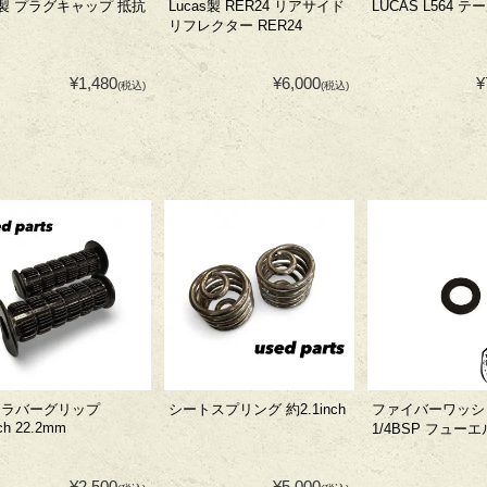
K製 プラグキャップ 抵抗
Lucas製 RER24 リアサイド
LUCAS L564 
リフレクター RER24
¥1,480
¥6,000
¥
(税込)
(税込)
X ラバーグリップ
シートスプリング 約2.1inch
ファイバーワッシ
nch 22.2mm
1/4BSP フュー
¥2,500
¥5,000