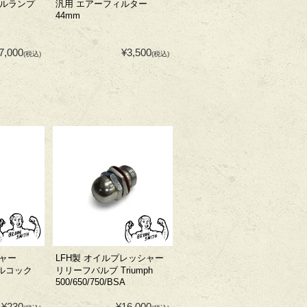
テールランプ
汎用 エアーフィルター
44mm
7,000
¥3,500
(税込)
(税込)
ャー
LFH製 オイルプレッシャー
エルコック
リリーフバルブ Triumph
500/650/750/BSA
¥230
¥16,000