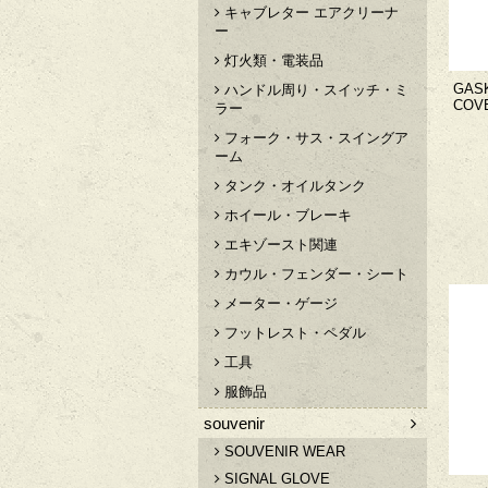
キャブレター エアクリーナ
ー
灯火類・電装品
GAS
ハンドル周り・スイッチ・ミ
COV
ラー
フォーク・サス・スイングア
ーム
タンク・オイルタンク
ホイール・ブレーキ
エキゾースト関連
カウル・フェンダー・シート
メーター・ゲージ
フットレスト・ペダル
工具
服飾品
souvenir
SOUVENIR WEAR
SIGNAL GLOVE