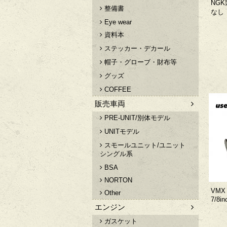
NG
整備書
なし
Eye wear
資料本
ステッカー・デカール
帽子・グローブ・財布等
グッズ
COFFEE
販売車両
PRE-UNIT/別体モデル
UNITモデル
スモールユニット/ユニット
シングル系
BSA
NORTON
VM
Other
7/8i
エンジン
ガスケット