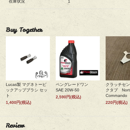
在庫状況
1
Buy Together
Lucas製 マグネトーピ
ペングレードワン
クラッチセン
ックアップブラシ セッ
SAE 20W-50
クタブ Nort
ト
Commando
2,590円(税込)
1,400円(税込)
220円(税込)
Review