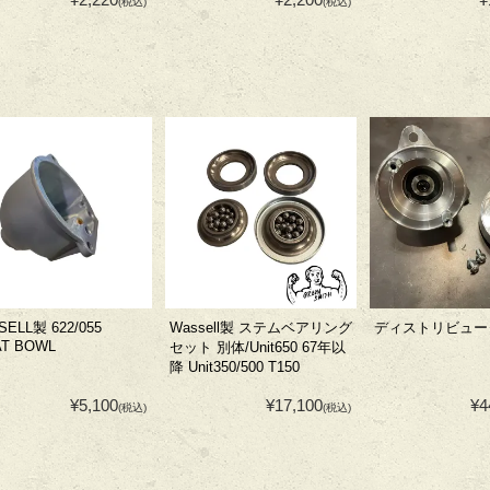
(税込)
(税込)
ELL製 622/055
Wassell製 ステムベアリング
ディストリビュー
AT BOWL
セット 別体/Unit650 67年以
降 Unit350/500 T150
¥5,100
¥17,100
¥4
(税込)
(税込)