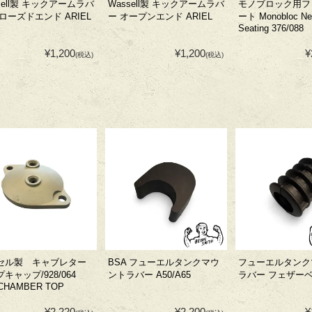
sell製 キックアームラバ
Wassell製 キックアームラバ
モノブロック用フ
ローズドエンド ARIEL
ー オープンエンド ARIEL
ート Monobloc Ne
Seating 376/088
¥1,200
¥1,200
¥
(税込)
(税込)
セル製 キャブレター
BSA フューエルタンクマウ
フューエルタンク
キャップ/928/064
ントラバー A50/A65
ラバー フェザー
 CHAMBER TOP
¥2,220
¥2,200
¥