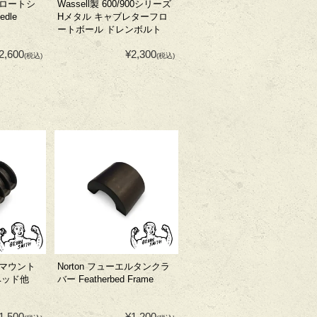
ロートシ
Wassell製 600/900シリーズ
edle
Hメタル キャブレターフロ
ートボール ドレンボルト
2,600
¥2,300
(税込)
(税込)
マウント
Norton フューエルタンクラ
ベッド他
バー Featherbed Frame
1,500
¥1,200