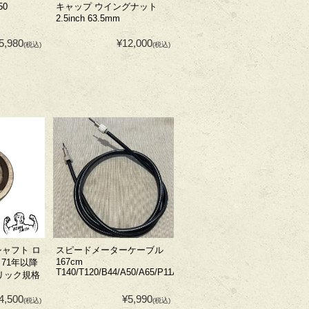
50
キャップ ウイングナット
2.5inch 63.5mm
5,980
¥12,000
(税込)
(税込)
シャフト ロ
スピードメーターケーブル
167cm
71年以降
T140/T120/B44/A50/A65/P11A
メトリック規格
4,500
¥5,990
(税込)
(税込)