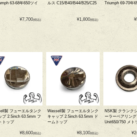
umph 63-68年650ツイ
ルス C15/B40/B44/B25/C25
Triumph 69-70年6
¥7,700
¥1,800
¥
(税込)
(税込)
sell製 フューエルタンク
Wassell製 フューエルタンク
NSK製 クランク
 2.5inch 63.5mm フ
キャップ 2.5inch 63.5mm ド
ーラーベアリング 
トトップ
ームトップ
Unit650/750 
¥8,600
¥8,100
¥2
(税込)
(税込)