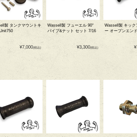
sell製 タンクマウントキ
Wassell製 フューエル 90°
Wassell製 キ
nit750
パイプ&ナット セット 7/16
ー オープンエンド
¥7,000
¥3,300
¥
(税込)
(税込)