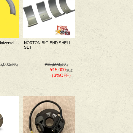
niversal
NORTON BIG END SHELL
SET
6,000
¥15,500
→
(税込)
(税込)
¥15,000
(税込)
（3%OFF）