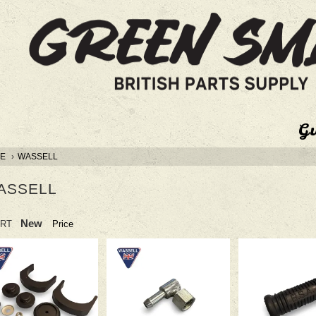
G
E
›
WASSELL
ASSELL
New
RT
Price