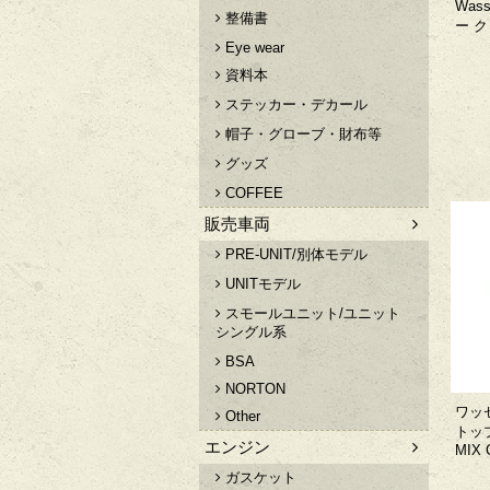
Was
整備書
ー ク
Eye wear
資料本
ステッカー・デカール
帽子・グローブ・財布等
グッズ
COFFEE
販売車両
PRE-UNIT/別体モデル
UNITモデル
スモールユニット/ユニット
シングル系
BSA
NORTON
ワッ
Other
トップ
エンジン
MIX
ガスケット