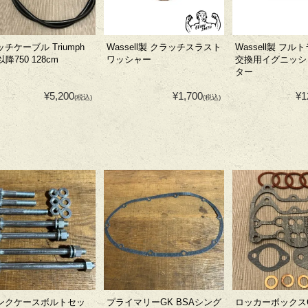
チケーブル Triumph
Wassell製 クラッチスラスト
Wassell製 フ
以降750 128cm
ワッシャー
交換用イグニッシ
ター
¥5,200
¥1,700
¥1
(税込)
(税込)
ンクケースボルトセッ
プライマリーGK BSAシング
ロッカーボックス