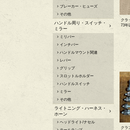
ブレーカー・ヒューズ
その他
クラッ
ハンドル周り・スイッチ・
73年
ミラー
ミリバー
インチバー
ハンドルマウント関連
レバー
グリップ
スロットルホルダー
ハンドルスイッチ
ミラー
その他
ライトニング・ハーネス・
ホーン
ヘッドライト/ナセル
クラ
テールランプ