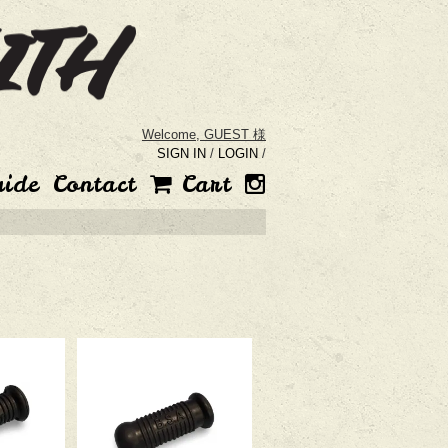
Welcome,
GUEST 様
SIGN IN
/
LOGIN
/
uide
Contact
Cart