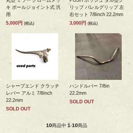
丸型 ミラー クロームメッ
POSH ポッシュ タル型グ
キ ボールジョイント式 汎
リップ バレルグリップ 左
用
右セット 7/8inch 22.2mm
5,000円
3,000円
(税込)
(税込)
シャープエンド クラッチ
ハンドルバー 7/8in
レバー アルミ 7/8inch
22.2mm
22.2mm
SOLD OUT
SOLD OUT
10
1
10
商品中
-
商品