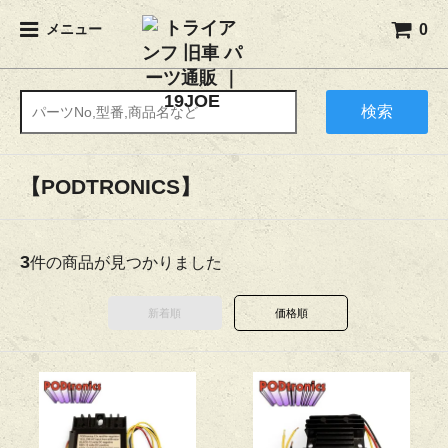
0
メニュー
検索
【PODTRONICS】
3
件の商品が見つかりました
新着順
価格順