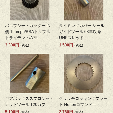
バルブシートカッター IN
タイミングカバー シール
側 Triumph/BSAトリプル
ガイドツール 68年以降
トライデント/A75
UNFスレッド
3,300円
1,500円
(税込)
(税込)
ギアボックススプロケット
クラッチロッキングプレー
ナットツール T20カブ
ト Nortonコマンド―
5,100円
2,760円
(税込)
(税込)