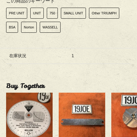
この商品のキーワード
PRE UNIT
UNIT
750
SMALL UNIT
Other TRIUMPH
BSA
Norton
WASSELL
在庫状況
1
Buy Together