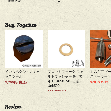
在庫状況
1
Buy Together
インスペクションキャ
フロントフォーク フェ
カムギアプー
ップツール
ルトワッシャー 64-70
ストーラー
年 Unit650 74年以前
3,700円(税込)
SOLD OUT
Unit500
300円(税込)
Review