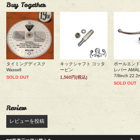
Buy Together
タイミングディスク
キックシャフト コッタ
ボールエンド
Wassell
ーピン
レバー AMA
7/8inch 22
SOLD OUT
1,560円(税込)
SOLD OUT
Review
レビューを投稿