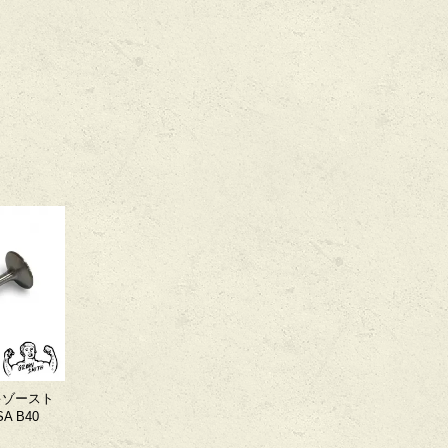
エキゾースト
A B40