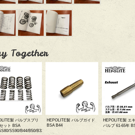
y Together
OLITE製 バルブスプリ
HEPOLITE製 バルブガイド
HEPOLITE製 
BSA B44
セット BSA
バルブ 61-65年 BS
SS80/SS90/B44/B50/B32/B34