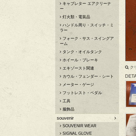
キャブレター エアクリーナ
ー
灯火類・電装品
ハンドル周り・スイッチ・ミ
ラー
フォーク・サス・スイングア
ーム
タンク・オイルタンク
ホイール・ブレーキ
ク
エキゾースト関連
DETA
カウル・フェンダー・シート
メーター・ゲージ
フットレスト・ペダル
工具
服飾品
souvenir
SOUVENIR WEAR
SIGNAL GLOVE