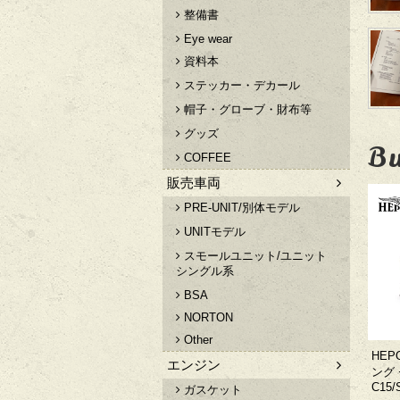
整備書
Eye wear
資料本
ステッカー・デカール
帽子・グローブ・財布等
グッズ
Bu
COFFEE
販売車両
PRE-UNIT/別体モデル
UNITモデル
スモールユニット/ユニット
シングル系
BSA
NORTON
Other
HEP
エンジン
ング 
C15/
ガスケット