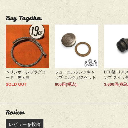
Buy Together
ヘリンボーンプラグコ
フューエルタンクキャ
LFH製 リア
ード 黒ｘ白
ップ コルクガスケット
ンプ スイッチ
SOLD OUT
600円(税込)
3,600円(税込
Review
レビューを投稿