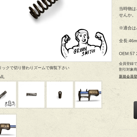
当時物は
せんか。
※適合は
全長:46
OEM:57 
会員登録
リックで切り替わりズームで御覧下さい
割引対象
IL
新規会員