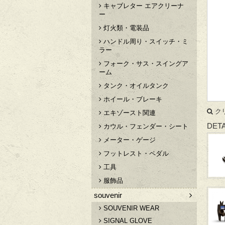
キャブレター エアクリーナ
ー
灯火類・電装品
ハンドル周り・スイッチ・ミ
ラー
フォーク・サス・スイングア
ーム
タンク・オイルタンク
ホイール・ブレーキ
ク
エキゾースト関連
DETA
カウル・フェンダー・シート
メーター・ゲージ
フットレスト・ペダル
工具
服飾品
souvenir
SOUVENIR WEAR
SIGNAL GLOVE