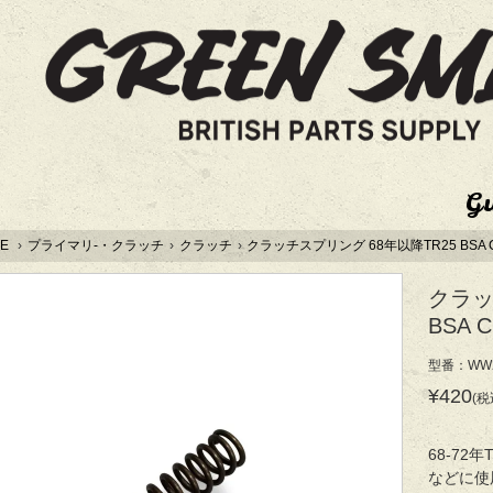
G
E
›
プライマリ-・クラッチ
›
クラッチ
›
クラッチスプリング 68年以降TR25 BSA C15
クラッ
BSA C
型番：WW2
¥420
(税
68-72年
などに使