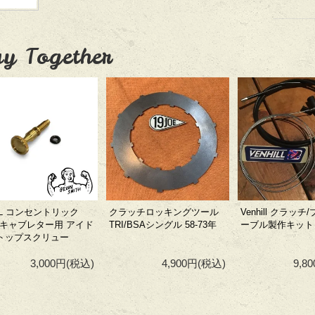
y Together
AL コンセントリック
クラッチロッキングツール
Venhill クラッ
1 キャブレター用 アイド
TRI/BSAシングル 58-73年
ーブル製作キット
トップスクリュー
3,000円
(税込)
4,900円
(税込)
9,8