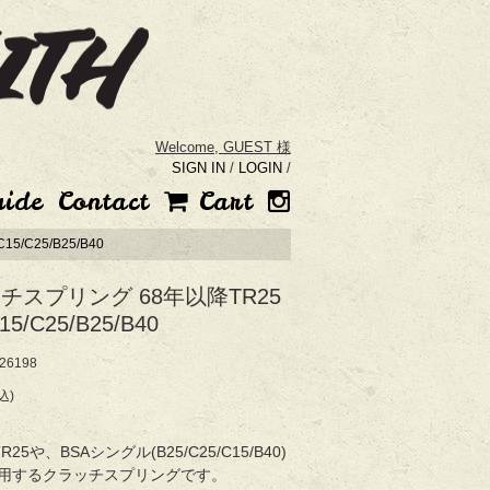
Welcome,
GUEST 様
SIGN IN
/
LOGIN
/
uide
Contact
Cart
/C25/B25/B40
チスプリング 68年以降TR25
15/C25/B25/B40
6198
込)
TR25や、BSAシングル(B25/C25/C15/B40)
用するクラッチスプリングです。