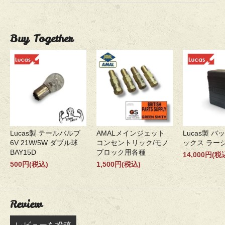
Buy Together
Lucas製 テールバルブ
AMALメインジェット
Lucas製 
6V 21W/5W ダブル球
コンセントリック/モノ
ックス ラー
BAY15D
ブロック用各種
14,000円(税
500円(税込)
1,500円(税込)
Review