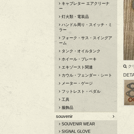
キャブレター エアクリーナ
ー
灯火類・電装品
ハンドル周り・スイッチ・ミ
ラー
フォーク・サス・スイングア
ーム
タンク・オイルタンク
ホイール・ブレーキ
ク
エキゾースト関連
DETA
カウル・フェンダー・シート
メーター・ゲージ
フットレスト・ペダル
工具
服飾品
souvenir
SOUVENIR WEAR
SIGNAL GLOVE