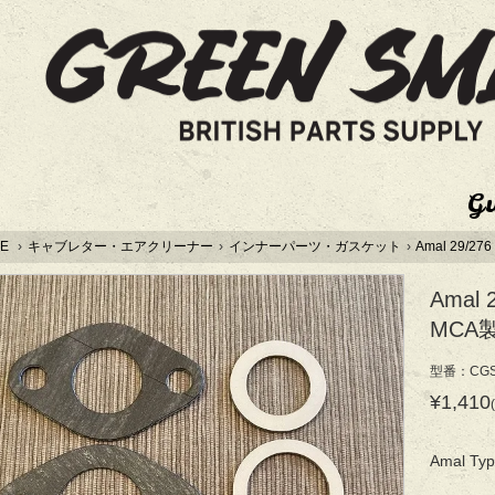
G
E
›
キャブレター・エアクリーナー
›
インナーパーツ・ガスケット
›
Amal 29/
Amal
MCA
型番：CGS2
¥1,410
Amal 