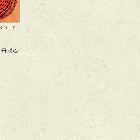
グコ―ド
00円
(税込)