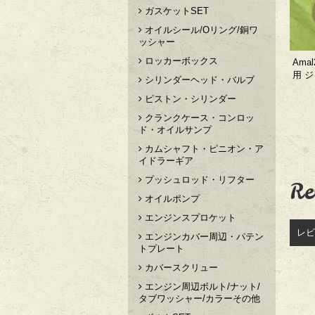
ガスケットSET
オイルシール/Oリング/銅ワ
ッシャー
ロッカーボックス
Ama
用 
シリンダーヘッド・バルブ
ピストン・シリンダー
クランクケース・コンロッ
ド・オイルサンプ
カムシャフト・ピニオン・ア
イドラーギア
プッシュロッド・リフター
Re
オイルポンプ
エンジンスプロケット
レビ
エンジンカバー周辺・パテン
トプレート
カバースクリュー
エンジン周辺ボルト/ナット/
タブワッシャー/カラーその他