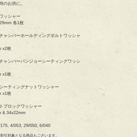
時のお供に。
ワッシャー
 29mm 各1枚
チャンバーホールディングボルトワッシャ
m x2枚
チャンバーバンジョーシーティングワッシ
m x1枚
シーティングナットワッシャー
m x1枚
トブロックワッシャー
 & 34x22mm
175, 4/053, 29/050, 6/040
で割引対象となる商品もございます。