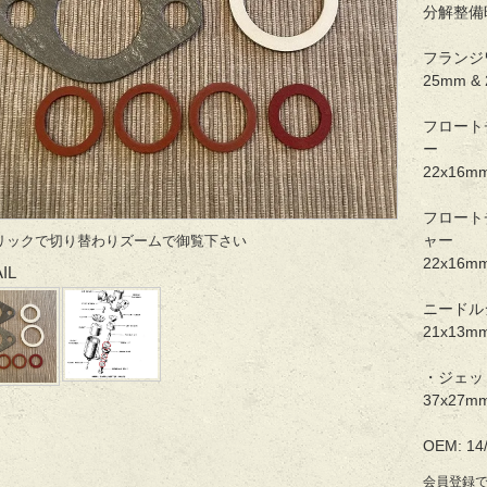
分解整備
フランジ
25mm &
フロート
ー
22x16m
フロート
ャー
リックで切り替わりズームで御覧下さい
22x16m
IL
ニードル
21x13m
・ジェッ
37x27mm
OEM: 14/
会員登録