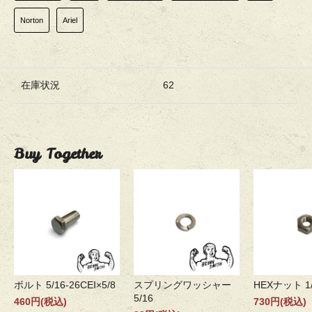
Norton
Ariel
在庫状況
62
Buy Together
ボルト 5/16-26CEI×5/8
スプリングワッシャー
HEXナット 1/
5/16
460円(税込)
730円(税込)