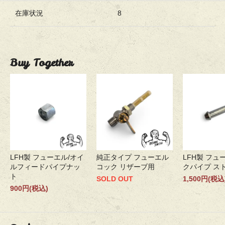
在庫状況
8
Buy Together
LFH製 フューエル/オイ
純正タイプ フューエル
LFH製 フュ
ルフィードパイプナッ
コック リザーブ用
クパイプ ス
ト
SOLD OUT
1,500円(税込
900円(税込)