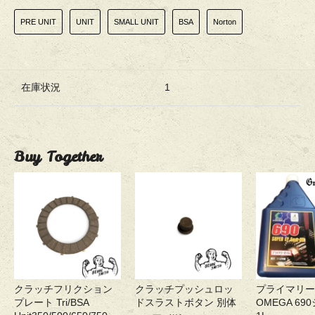
PRE UNIT
UNIT
SMALL UNIT
BSA
Norton
在庫状況
1
Buy Together
クラッチフリクション
クラッチプッシュロッ
プライマリー
プレート Tri/BSA
ドスラストボタン 別体
OMEGA 69