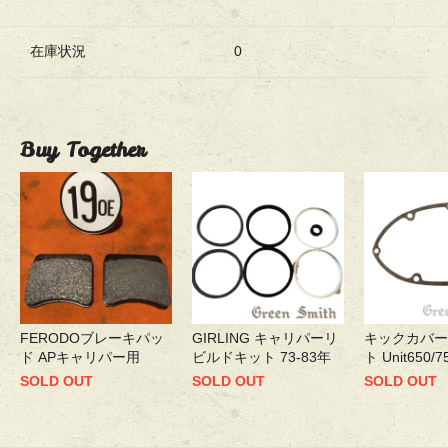
在庫状況
0
Buy Together
FERODOブレーキパッ
GIRLING キャリパーリ
キックカバー
ド APキャリパー用
ビルドキット 73-83年
ト Unit650/
SOLD OUT
SOLD OUT
SOLD OUT