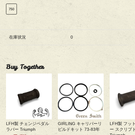
750
在庫状況
0
Buy Together
LFH製 チェンジペダル
GIRLING キャリパーリ
LFH製 フッ
ラバー Triumph
ビルドキット 73-83年
ー スクリプ