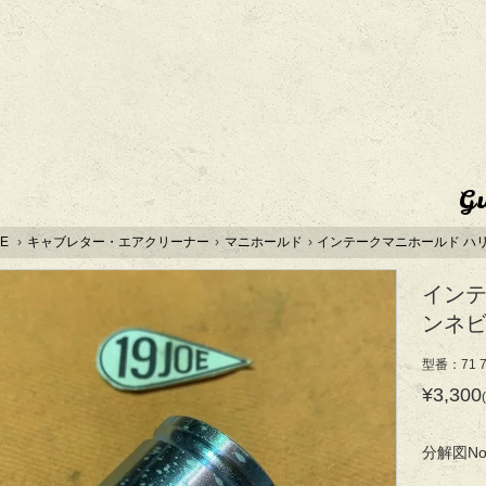
G
E
›
キャブレター・エアクリーナー
›
マニホールド
›
インテークマニホールド ハ
インテ
ンネ
型番：71 7
¥3,300
分解図No