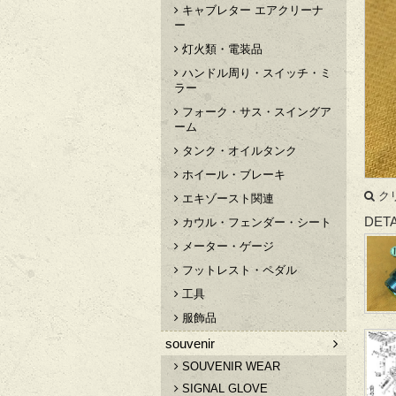
キャブレター エアクリーナ
ー
灯火類・電装品
ハンドル周り・スイッチ・ミ
ラー
フォーク・サス・スイングア
ーム
タンク・オイルタンク
ホイール・ブレーキ
ク
エキゾースト関連
DETA
カウル・フェンダー・シート
メーター・ゲージ
フットレスト・ペダル
工具
服飾品
souvenir
SOUVENIR WEAR
SIGNAL GLOVE