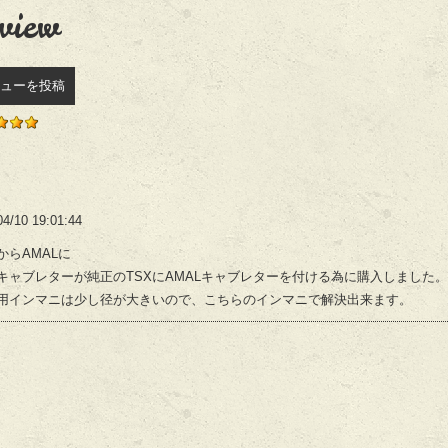
view
ューを投稿
04/10 19:01:44
GからAMALに
Gキャブレターが純正のTSXにAMALキャブレターを付ける為に購入しました。
NG用インマニは少し径が大きいので、こちらのインマニで解決出来ます。