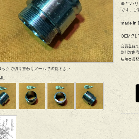
85年ハ
です。1
made in 
OEM:71 
会員登録
割引対象
新規会員
リックで切り替わりズームで御覧下さい
IL