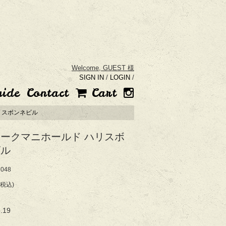
Welcome,
GUEST 様
SIGN IN
/
LOGIN
/
uide
Contact
Cart
リスボンネビル
ークマニホールド ハリスボ
ビル
048
(税込)
.19