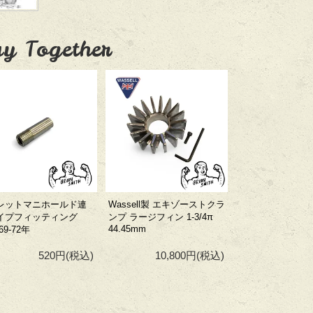
y Together
レットマニホールド連
Wassell製 エキゾーストクラ
イプフィッティング
ンプ ラージフィン 1-3/4π
44.45mm
69-72年
520円
(税込)
10,800円
(税込)