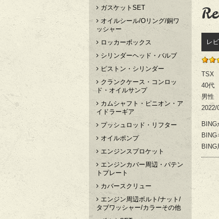
Re
ガスケットSET
オイルシール/Oリング/銅ワ
ッシャー
レビ
ロッカーボックス
シリンダーヘッド・バルブ
ピストン・シリンダー
TSX
クランクケース・コンロッ
40代
ド・オイルサンプ
男性
カムシャフト・ピニオン・ア
2022/
イドラーギア
BIN
プッシュロッド・リフター
BIN
オイルポンプ
BI
エンジンスプロケット
エンジンカバー周辺・パテン
トプレート
カバースクリュー
エンジン周辺ボルト/ナット/
タブワッシャー/カラーその他