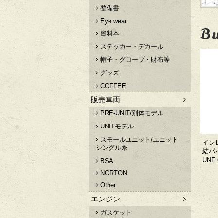
整備書
Eye wear
Bu
資料本
ステッカー・デカール
帽子・グローブ・財布等
グッズ
COFFEE
販売車両
PRE-UNIT/別体モデル
UNITモデル
スモールユニット/ユニット
イン
シングル系
結パ
UNF 
BSA
NORTON
Other
エンジン
ガスケット