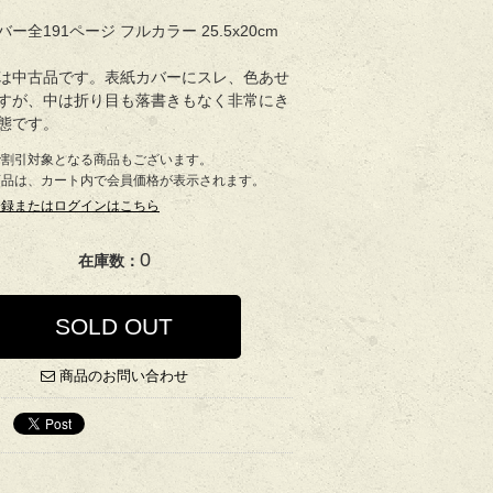
ー全191ページ フルカラー 25.5x20cm
は中古品です。表紙カバーにスレ、色あせ
すが、中は折り目も落書きもなく非常にき
態です。
で割引対象となる商品もございます。
商品は、カート内で会員価格が表示されます。
登録またはログインはこちら
0
在庫数：
SOLD OUT
商品のお問い合わせ