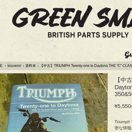
G
E
›
souvenir
›
資料本
›
【中古】TRIUMPH Twenty-one to Daytona THE "C" CLAS
【中古】
Dayto
350&5
¥5,550
Triump
密な情報