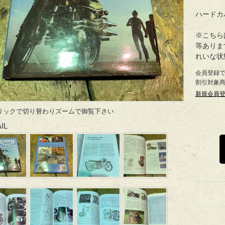
ハードカバ
※こちら
等ありま
れいな状
会員登録
割引対象
新規会員
リックで切り替わりズームで御覧下さい
IL