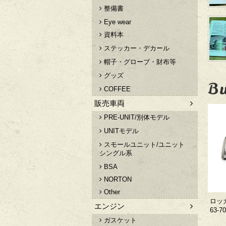
整備書
Eye wear
資料本
ステッカー・デカール
帽子・グローブ・財布等
グッズ
Bu
COFFEE
販売車両
PRE-UNIT/別体モデル
UNITモデル
スモールユニット/ユニット
シングル系
BSA
NORTON
Other
ロッ
エンジン
63-7
ガスケット