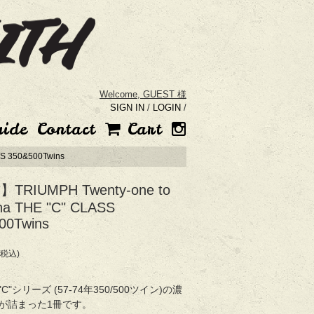
Welcome,
GUEST 様
SIGN IN
/
LOGIN
/
uide
Contact
Cart
S 350&500Twins
TRIUMPH Twenty-one to
na THE "C" CLASS
00Twins
(税込)
h "C"シリーズ (57-74年350/500ツイン)の濃
が詰まった1冊です。