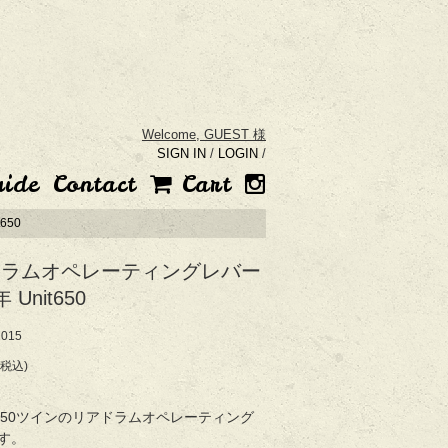
Welcome,
GUEST 様
SIGN IN
/
LOGIN
/
uide
Contact
Cart
650
ドラムオペレーティングレバー
年 Unit650
015
(税込)
0年650ツインのリアドラムオペレーティング
す。