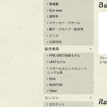
Bu
整備書
Eye wear
資料本
ステッカー・デカール
帽子・グローブ・財布等
グッズ
COFFEE
販売車両
PRE-UNIT/別体モデル
ブレ
UNITモデル
グ Un
スモールユニット/ユニット
シングル系
BSA
NORTON
Other
エンジン
Re
ガスケット