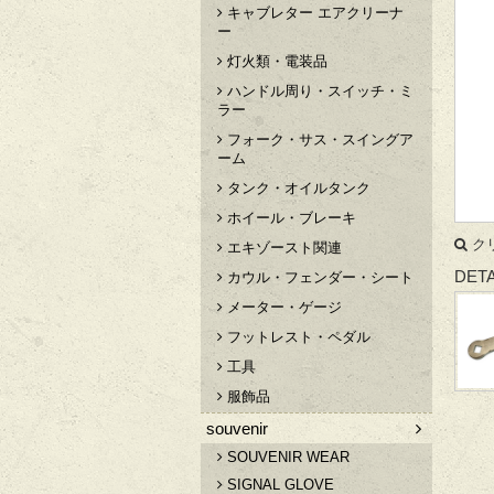
キャブレター エアクリーナ
ー
灯火類・電装品
ハンドル周り・スイッチ・ミ
ラー
フォーク・サス・スイングア
ーム
タンク・オイルタンク
ホイール・ブレーキ
ク
エキゾースト関連
DETA
カウル・フェンダー・シート
メーター・ゲージ
フットレスト・ペダル
工具
服飾品
souvenir
SOUVENIR WEAR
SIGNAL GLOVE