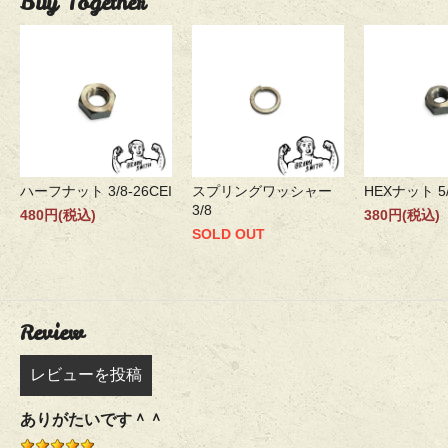
Buy Together
ハーフナット 3/8-26CEI
スプリングワッシャー
HEXナット 5/
3/8
480円(税込)
380円(税込)
SOLD OUT
Review
レビューを投稿
ありがたいです＾＾