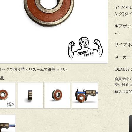
57-74
ング(タ
ギアボッ
い。
サイズ:お
メーカー：
OEM:57 
リックで切り替わりズームで御覧下さい
IL
会員登録
割引対象
新規会員