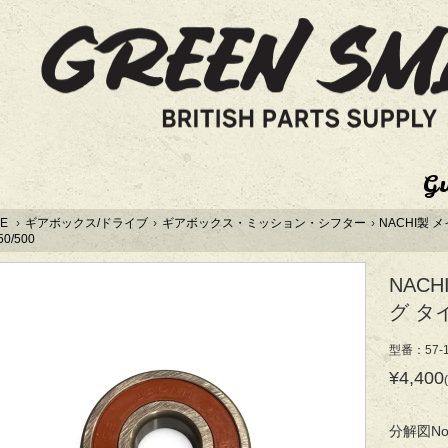
G
E
›
ギアボックス/ドライブ
›
ギアボックス・ミッション・シフター
›
NACHI製
50/500
NAC
グ タイ
型番：57-1
¥4,400
分解図No