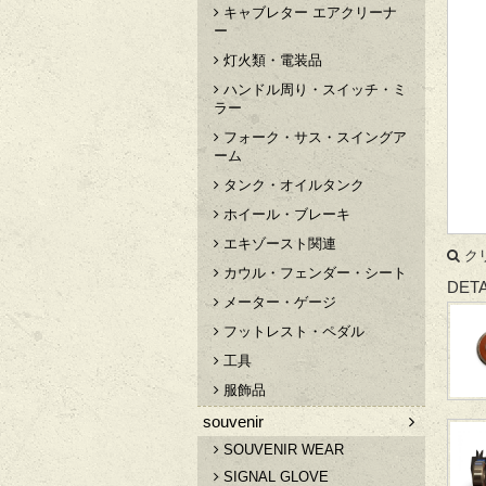
キャブレター エアクリーナ
ー
灯火類・電装品
ハンドル周り・スイッチ・ミ
ラー
フォーク・サス・スイングア
ーム
タンク・オイルタンク
ホイール・ブレーキ
エキゾースト関連
ク
カウル・フェンダー・シート
DETA
メーター・ゲージ
フットレスト・ペダル
工具
服飾品
souvenir
SOUVENIR WEAR
SIGNAL GLOVE