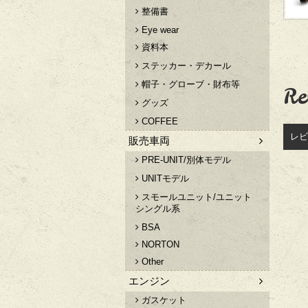
整備書
Eye wear
資料本
ステッカー・デカール
帽子・グローブ・財布等
Re
グッズ
COFFEE
レビ
販売車両
PRE-UNIT/別体モデル
UNITモデル
スモールユニット/ユニット
シングル系
BSA
NORTON
Other
エンジン
ガスケット