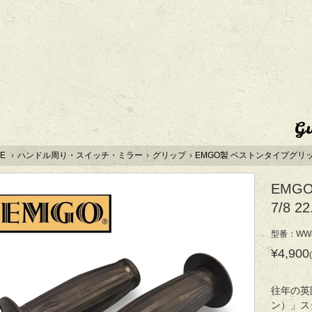
G
E
›
ハンドル周り・スイッチ・ミラー
›
グリップ
›
EMGO製 ベストンタイプグリップ 
EMG
7/8 
型番：WW8
¥4,900
往年の英
ン）」ス