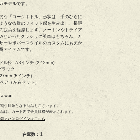
カモデルです。
的な「コークボトル」形状は、手のひらに
ような抜群のフィット感を生み出し、長距
の疲労を軽減します。ノートンやトライア
SAといったクラシック英車はもちろん、カ
サーやボバースタイルのカスタムにも欠か
番アイテムです。
径: 7/8インチ (22.2mm)
ブラック
27mm (5インチ)
 1ペア（左右セット）
Taiwan
で割引対象となる商品もございます。
商品は、カート内で会員価格が表示されます。
登録またはログインはこちら
1
在庫数：