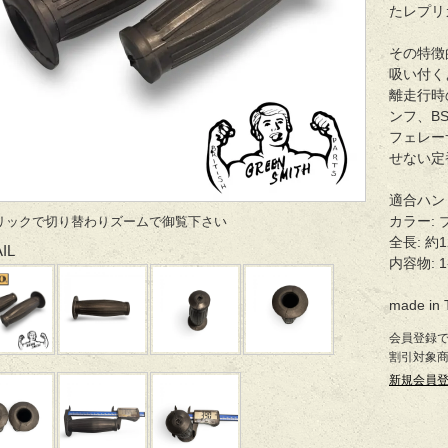
たレプリ
その特徴
吸い付く
離走行時
ンフ、B
フェレー
せない定
適合ハンドル
カラー: 
リックで切り替わりズームで御覧下さい
全長: 約1
IL
内容物:
made in 
会員登録
割引対象
新規会員