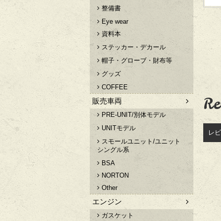
整備書
Eye wear
資料本
ステッカー・デカール
帽子・グローブ・財布等
グッズ
COFFEE
Re
販売車両
PRE-UNIT/別体モデル
UNITモデル
レビ
スモールユニット/ユニット
シングル系
BSA
NORTON
Other
エンジン
ガスケット