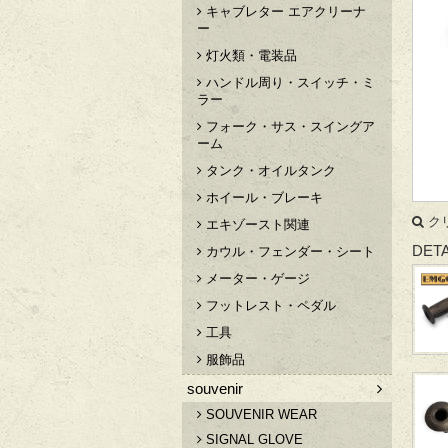
キャブレター エアクリーナ
ー
灯火類・電装品
ハンドル周り・スイッチ・ミ
ラー
フォーク・サス・スイングア
ーム
タンク・オイルタンク
ホイール・ブレーキ
ク
エキゾースト関連
DETA
カウル・フェンダー・シート
メーター・ゲージ
フットレスト・ペダル
工具
服飾品
souvenir
SOUVENIR WEAR
SIGNAL GLOVE