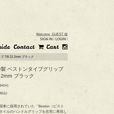
Welcome,
GUEST 様
SIGN IN
/
LOGIN
/
uide
Contact
Cart
7/8 22.2mm ブラック
O製 ベストンタイプグリップ
22.2mm ブラック
4041
(税込)
国車に採用されていた「Beston（ビスト
タイルのハンドルグリップを忠実に再現し