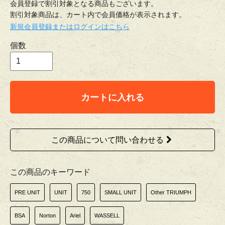
会員登録で割引対象となる商品もございます。
割引対象商品は、カート内で会員価格が表示されます。
新規会員登録またはログインはこちら
個数
カートに入れる
この商品について問い合わせる
この商品のキーワード
PRE UNIT
UNIT
750
SMALL UNIT
Other TRIUMPH
BSA
Norton
Ariel
WASSELL