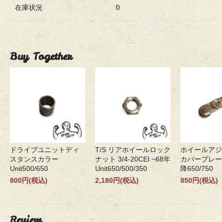
在庫状況
0
Buy Together
ドライブユニットディ
T/S リアホイールロック
ホイールアジ
スタンスカラー
ナット 3/4-20CEI ~68年
カバープレー
Unit500/650
Unit650/500/350
降650/750
800円(税込)
2,180円(税込)
850円(税込)
Review