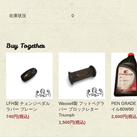
在庫状況
0
Buy Together
LFH製 チェンジペダル
Wassell製 フットペグラ
PEN GRADE
ラバー プレーン
バー ブロックレター
イル80W90
Triumph
740円(税込)
2,600円(税込
1,500円(税込)