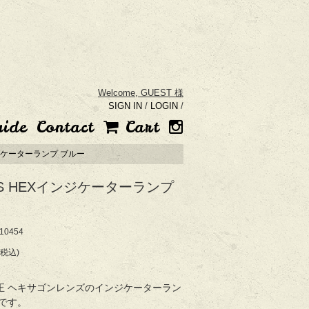
Welcome,
GUEST 様
SIGN IN
/
LOGIN
/
uide
Contact
Cart
ンジケーターランプ ブルー
AS HEXインジケーターランプ
ー
0454
(税込)
s純正 ヘキサゴンレンズのインジケーターラン
です。