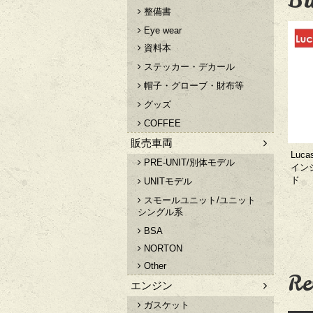
整備書
Eye wear
資料本
ステッカー・デカール
帽子・グローブ・財布等
グッズ
COFFEE
販売車両
Luc
PRE-UNIT/別体モデル
イン
ド
UNITモデル
スモールユニット/ユニット
シングル系
BSA
NORTON
Other
Re
エンジン
ガスケット