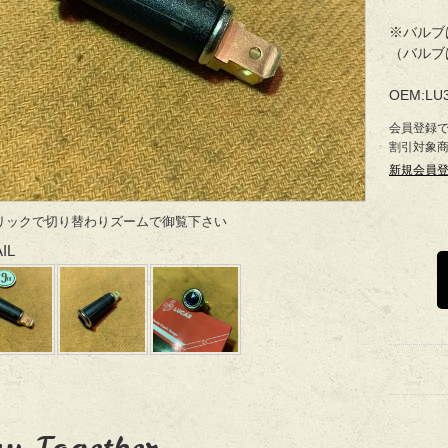
※バルブ
（バルブ
OEM:LU3
会員登録
割引対象
新規会員
リックで切り替わりズームで御覧下さい
IL
y Together