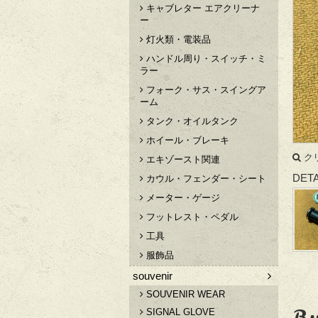
キャブレター エアクリーナ
ー
灯火類・電装品
ハンドル周り・スイッチ・ミ
ラー
フォーク・サス・スイングア
ーム
タンク・オイルタンク
ホイール・ブレーキ
ク
エキゾースト関連
DETA
カウル・フェンダー・シート
メーター・ゲージ
フットレスト・ペダル
工具
服飾品
souvenir
SOUVENIR WEAR
Bu
SIGNAL GLOVE