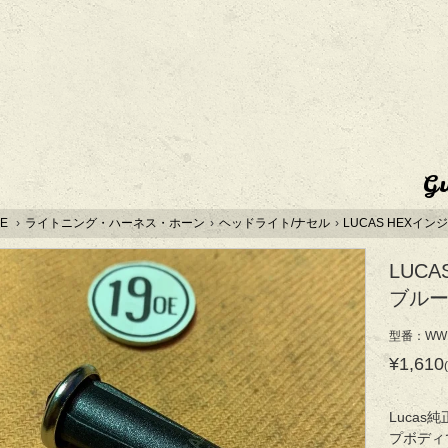
G
E
›
ライトニング・ハーネス・ホーン
›
ヘッドライト/ナセル
›
LUCAS HEXイ
LUC
ブル
型番：WW1
¥1,610
Luca
プボディ