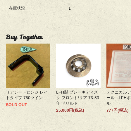
在庫状況
1
Buy Together
リアシートヒンジ レイ
LFH製 ブレーキディス
テクニカルデ
トタイプ 750ツイン
ク フロント/リア 73-83
ール LFH
年 ドリルド
ル
SOLD OUT
25,000円(税込)
777円(税込)