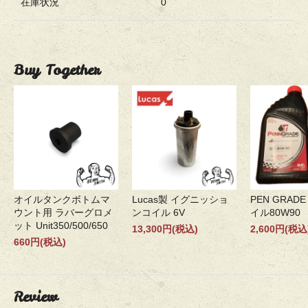
在庫状況
0
Buy Together
オイルタンクボトムマ
Lucas製 イグニッショ
PEN GRADE
ウント用 ラバーグロメ
ンコイル 6V
イル80W90
ット Unit350/500/650
13,300円(税込)
2,600円(税込
660円(税込)
Review