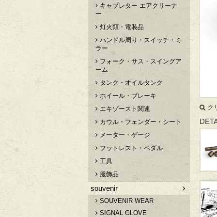
キャブレター エアクリーナ
ー
灯火類・電装品
ハンドル周り・スイッチ・ミ
ラー
フォーク・サス・スイングア
ーム
タンク・オイルタンク
ホイール・ブレーキ
ク
エキゾースト関連
DETA
カウル・フェンダー・シート
メーター・ゲージ
フットレスト・ペダル
工具
服飾品
souvenir
SOUVENIR WEAR
SIGNAL GLOVE