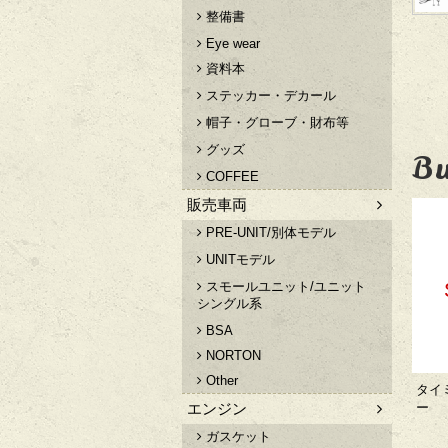
整備書
Eye wear
資料本
ステッカー・デカール
帽子・グローブ・財布等
グッズ
Bu
COFFEE
販売車両
PRE-UNIT/別体モデル
UNITモデル
スモールユニット/ユニット
シングル系
BSA
NORTON
Other
タイ
エンジン
ー
ガスケット