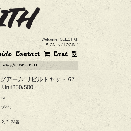
Welcome,
GUEST 様
SIGN IN
/
LOGIN
/
uide
Contact
Cart
年以降 Unit350/500
グアーム リビルドキット 67
nit350/500
120
0
(税込)
, 3, 24番