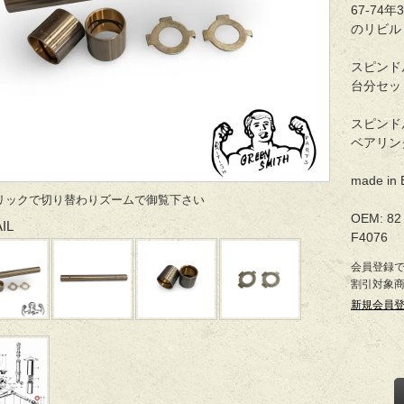
67-74
のリビル
スピンド
台分セッ
スピンドル
ベアリング
made in 
リックで切り替わりズームで御覧下さい
OEM: 82 
IL
F4076
会員登録
割引対象
新規会員