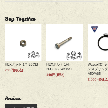
Buy Together
HEXナット 1/4-26CEI
HEXボルト 1/4-
Wassell製
26CEI×2 Wassell
ンスプリング 
730円(税込)
A50/A65
140円(税込)
2,500円(税込
Review