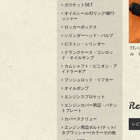
ガスケットSET
オイルシール/Oリング/銅ワ
ッシャー
ロッカーボックス
シリンダーヘッド・バルブ
ピストン・シリンダー
TT
クランクケース・コンロッ
ル 
ド・オイルサンプ
カムシャフト・ピニオン・ア
イドラーギア
プッシュロッド・リフター
オイルポンプ
エンジンスプロケット
Re
エンジンカバー周辺・パテン
トプレート
カバースクリュー
レビ
エンジン周辺ボルト/ナット/
タブワッシャー/カラーその他