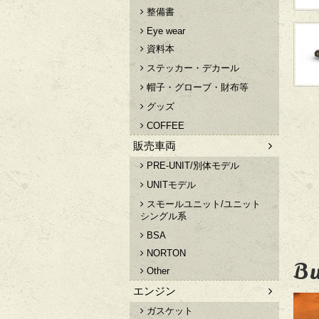
整備書
Eye wear
資料本
ステッカー・デカール
帽子・グローブ・財布等
グッズ
COFFEE
販売車両
PRE-UNIT/別体モデル
UNITモデル
スモールユニット/ユニット
シングル系
BSA
NORTON
Bu
Other
エンジン
ガスケット