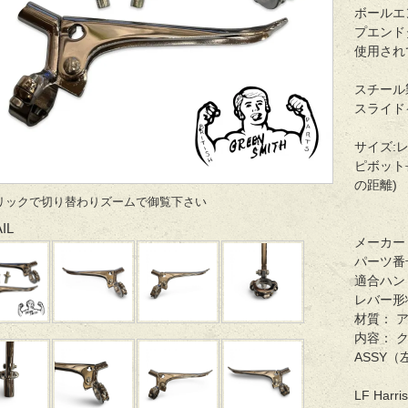
ボールエ
プエンド
使用され
スチール
スライド
サイズ:
ピボット
の距離)
リックで切り替わりズームで御覧下さい
IL
メーカー： L
パーツ番号： 
適合ハンド
レバー形状：
材質： 
内容： 
ASSY
LF Harri