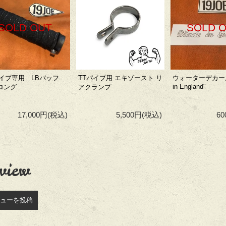
SOLD OUT
SOLD 
パイプ専用 LBバッフ
TTパイプ用 エキゾースト リ
ウォーターデカール
in England"
ロング
アクランプ
17,000円
(税込)
5,500円
(税込)
6
view
ューを投稿