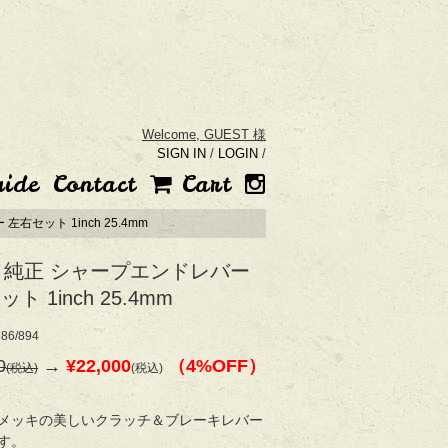
Welcome,
GUEST 様
SIGN IN
/
LOGIN
/
uide
Contact
Cart
右セット 1inch 25.4mm
製 純正 シャープエンドレバー
ト 1inch 25.4mm
86/894
0
→
¥22,000
（4%OFF）
(税込)
(税込)
メッキの美しいクラッチ＆ブレーキレバー
す。