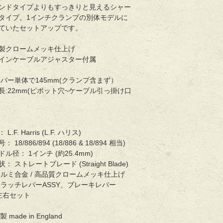
ンドタイプよりもすっきりと見えるシャー
タイプ。1インチクランプの別体モデルに
ていたセットアップです。
製クロームメッキ仕上げ
インケーブルアジャスター付属
レバー単体で145mm(クランプ含まず）
長:22mm(ピボット穴~ケーブル引っ掛け口
.F. Harris (L.F. ハリス)
18/886/894 (18/886 & 18/894 相当)
ル径： 1インチ (約25.4mm)
 ストレートブレード (Straight Blade)
アルミ合金 / 高品質クロームメッキ仕上げ
クラッチレバーASSY、ブレーキレバー
（左右セット
s製 made in England