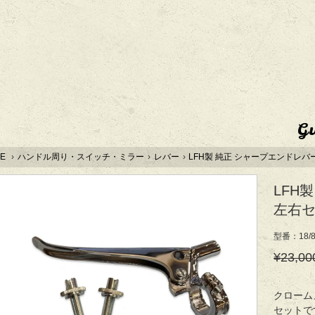
G
E
›
ハンドル周り・スイッチ・ミラー
›
レバー
›
LFH製 純正 シャープエンドレバー 左
LFH
左右セッ
型番：18/8
¥23,00
クローム
セットで