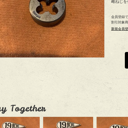
雌ねじを
会員登録
割引対象
新規会員
y Together