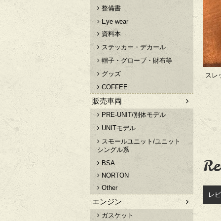
整備書
Eye wear
資料本
ステッカー・デカール
帽子・グローブ・財布等
グッズ
スレッ
COFFEE
販売車両
PRE-UNIT/別体モデル
UNITモデル
スモールユニット/ユニット
シングル系
Re
BSA
NORTON
Other
レビ
エンジン
ガスケット