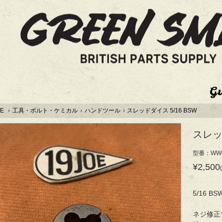
G
E
›
工具・ボルト・ケミカル
›
ハンドツール
›
スレッドダイス 5/16 BSW
スレッド
型番：WW6
¥2,500
5/16 
ネジ修正