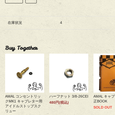
在庫状況
4
Buy Together
AMAL コンセントリッ
ハーフナット 3/8-26CEI
AMAL キャ
クMK1 キャブレター用
正BOOK
480円(税込)
アイドルストップスク
SOLD OUT
リュー