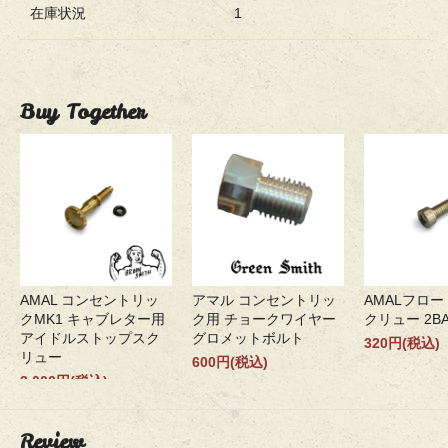
在庫状況
1
Buy Together
AMAL コンセントリッ
アマル コンセントリッ
AMALフロ
クMK1 キャブレター用
ク用 チョークワイヤー
クリュー 2B
アイドルストップスク
グロメットボルト
320円(税込)
リュー
600円(税込)
3,000円(税込)
Review