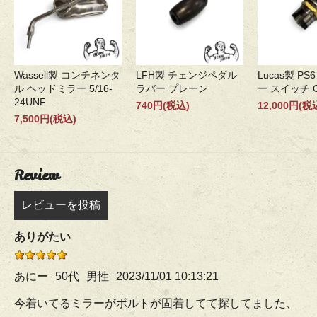
Wassell製 コンチネンタ
LFH製 チェンジペダル
Lucas製 P
ル ヘッドミラー 5/16-
ラバー プレーン
ー スイッチ O
24UNF
740円(税込)
12,000円(税
7,500円(税込)
Review
レビューを投稿
ありがたい
あにー
50代
男性
2023/11/01 10:13:21
今着いてるミラーがボルトが固着してて探してました、