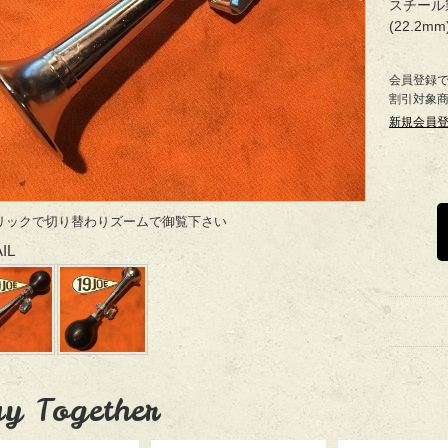
スチール
(22.2
会員登録
割引対象
新規会員
リックで切り替わりズームで御覧下さい
IL
y Together