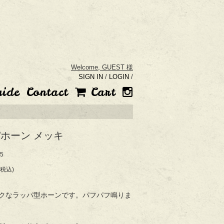
Welcome,
GUEST 様
SIGN IN
/
LOGIN
/
uide
Contact
Cart
ホーン メッキ
5
(税込)
クなラッパ型ホーンです。パフパフ鳴りま