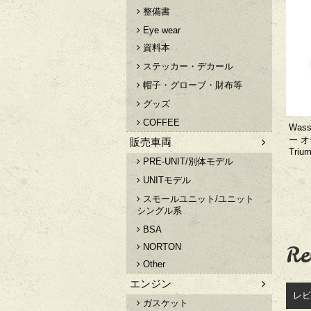
整備書
Eye wear
資料本
ステッカー・デカール
帽子・グローブ・財布等
グッズ
COFFEE
Was
ー 
販売車両
Triu
PRE-UNIT/別体モデル
UNITモデル
スモールユニット/ユニット
シングル系
BSA
Re
NORTON
Other
エンジン
レビ
ガスケット