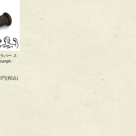
グラバー ス
umph
00円
(税込)