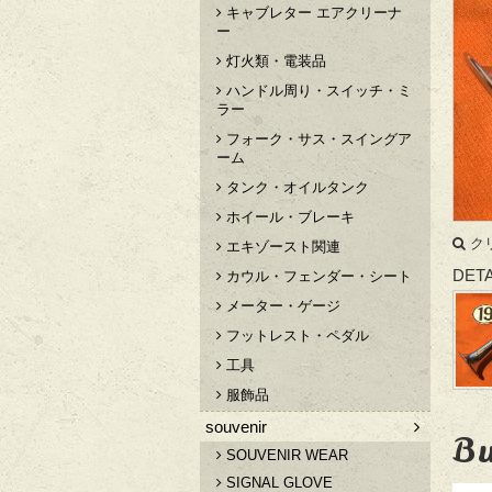
キャブレター エアクリーナ
ー
灯火類・電装品
ハンドル周り・スイッチ・ミ
ラー
フォーク・サス・スイングア
ーム
タンク・オイルタンク
ホイール・ブレーキ
ク
エキゾースト関連
DETA
カウル・フェンダー・シート
メーター・ゲージ
フットレスト・ペダル
工具
服飾品
souvenir
Bu
SOUVENIR WEAR
SIGNAL GLOVE