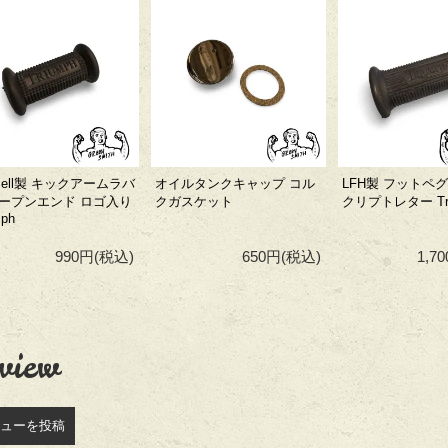
sell製 キックアームラバ
オイルタンクキャップ コル
LFH製 フットペ
オープンエンド ロゴ入り
クガスケット
クリプトレター Tri
mph
990円
(税込)
650円
(税込)
1,7
view
ューを投稿