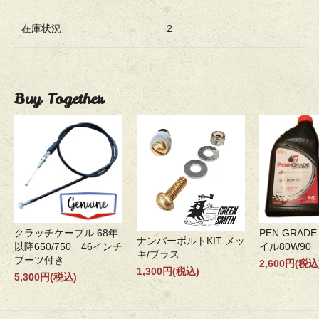
在庫状況
2
Buy Together
クラッチケーブル 68年
PEN GRADE
ナンバーボルトKIT メッ
以降650/750 46インチ
イル80W90
キ/ブラス
ブーツ付き
2,600円(税込
1,300円(税込)
5,300円(税込)