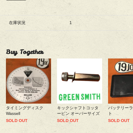
在庫状況
1
Buy Together
タイミングディスク
キックシャフトコッタ
バッテリーラ
Wassell
ーピン オーバーサイズ
ト
SOLD OUT
SOLD OUT
SOLD OUT