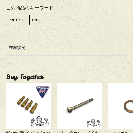
この商品のキーワード
PRE UNIT
UNIT
在庫状況
4
Buy Together
Wassell製 メインジェッ
シリンダーヘッドボル
キッカーピニ