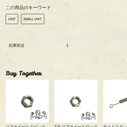
この商品のキーワード
UNIT
SMALL UNIT
在庫状況
1
Buy Together
リアホイールスピンド
T/S リアホイールロック
サイドスタン