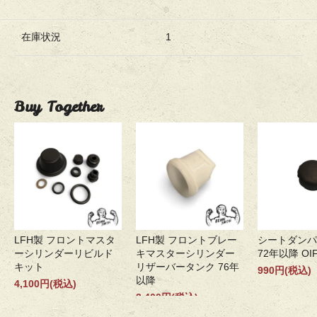
在庫状況
1
Buy Together
LFH製 フロントマスタ
LFH製 フロントブレー
シートダンパ
ーシリンダーリビルド
キマスターシリンダー
72年以降 OI
キット
リザーバータンク 76年
990円(税込)
以降
4,100円(税込)
3,400円(税込)