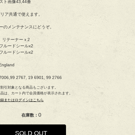
ト画像43,44番
/リア共通で使えます。
ーのメンテナンスにどうぞ。
67 リテーナーｘ2
01 フルードシールx2
66 フルードシールx2
England
006,99 2767, 19 6901, 99 2766
で割引対象となる商品もございます。
商品は、カート内で会員価格が表示されます。
登録またはログインはこちら
0
在庫数：
SOLD OUT