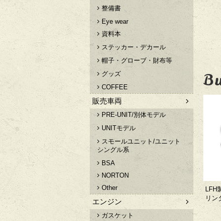
整備書
Eye wear
資料本
ステッカー・デカール
帽子・グローブ・財布等
Bu
グッズ
COFFEE
販売車両
PRE-UNIT/別体モデル
UNITモデル
スモールユニット/ユニット
シングル系
BSA
NORTON
Other
LF
リン
エンジン
ガスケット