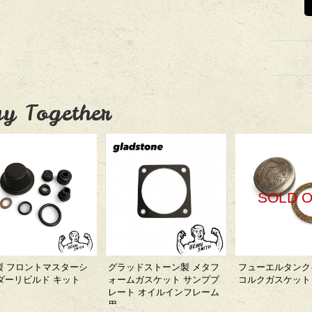
y Together
SOLD 
H製 フロントマスターシ
グラッドストーン製 メタフ
フューエルタンク
ダーリビルド キット
ォームガスケット サンププ
コルクガスケット
レート オイルインフレーム
用