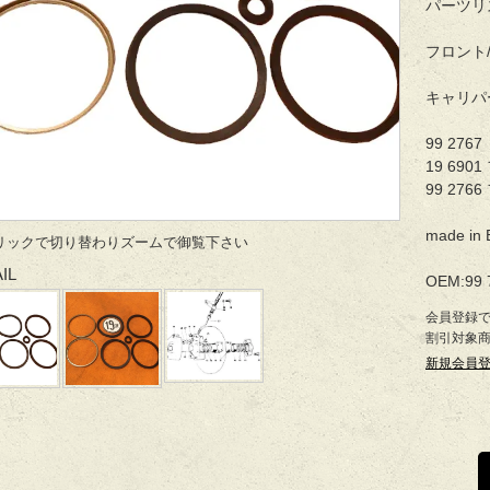
パーツリス
フロント
キャリパ
99 27
19 69
99 27
made in 
リックで切り替わりズームで御覧下さい
IL
OEM:99 7
会員登録
割引対象
新規会員