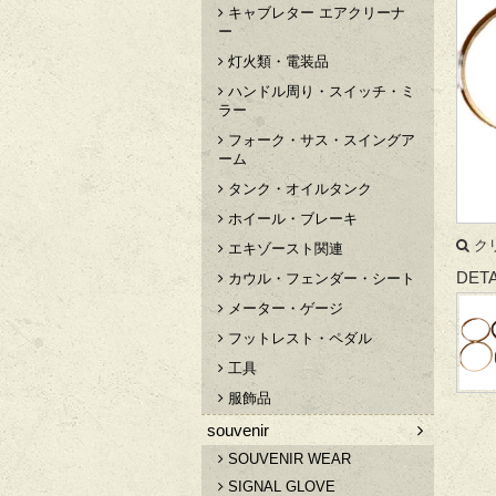
キャブレター エアクリーナ
ー
灯火類・電装品
ハンドル周り・スイッチ・ミ
ラー
フォーク・サス・スイングア
ーム
タンク・オイルタンク
ホイール・ブレーキ
ク
エキゾースト関連
DETA
カウル・フェンダー・シート
メーター・ゲージ
フットレスト・ペダル
工具
服飾品
souvenir
SOUVENIR WEAR
SIGNAL GLOVE