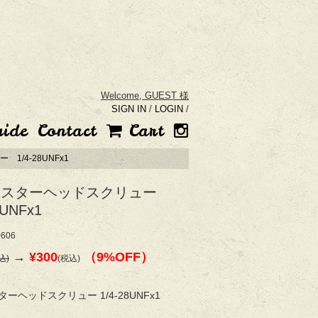
Welcome,
GUEST 様
SIGN IN
/
LOGIN
/
uide
Contact
Cart
1/4-28UNFx1
リスターヘッドスクリュー
8UNFx1
606
→
¥300
（9%OFF）
込)
(税込)
ーヘッドスクリュー 1/4-28UNFx1