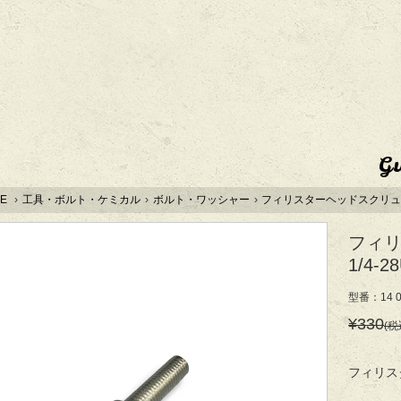
G
E
›
工具・ボルト・ケミカル
›
ボルト・ワッシャー
›
フィリスターヘッドスクリュー 
フィ
1/4-2
型番：14 0
¥330
(税
フィリスタ