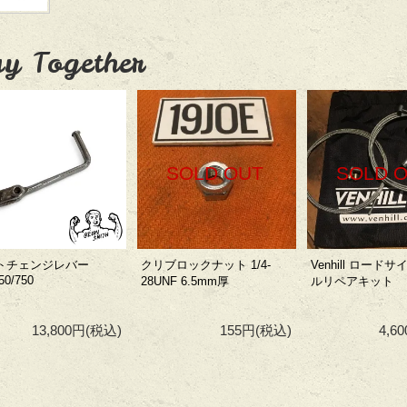
y Together
SOLD OUT
SOLD 
トチェンジレバー
クリブロックナット 1/4-
Venhill ロード
50/750
28UNF 6.5mm厚
ルリペアキット
13,800円
(税込)
155円
(税込)
4,6