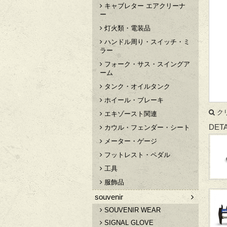
キャブレター エアクリーナ
ー
灯火類・電装品
ハンドル周り・スイッチ・ミ
ラー
フォーク・サス・スイングア
ーム
タンク・オイルタンク
ホイール・ブレーキ
ク
エキゾースト関連
DETA
カウル・フェンダー・シート
メーター・ゲージ
フットレスト・ペダル
工具
服飾品
souvenir
SOUVENIR WEAR
SIGNAL GLOVE