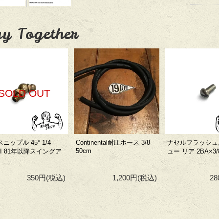
y Together
SOLD OUT
ニップル 45° 1/4-
Continental耐圧ホース 3/8
ナセルフラッシュ
50cm
EI 81年以降スイングア
ュー リア 2BA×3/
350円
(税込)
1,200円
(税込)
2