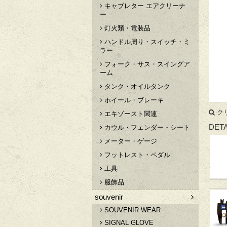
キャブレター エアクリーナ
ー
灯火類・電装品
ハンドル周り・スイッチ・ミ
ラー
フォーク・サス・スイングア
ーム
タンク・オイルタンク
ホイール・ブレーキ
ク
エキゾースト関連
DETA
カウル・フェンダー・シート
メーター・ゲージ
フットレスト・ペダル
工具
服飾品
souvenir
SOUVENIR WEAR
SIGNAL GLOVE