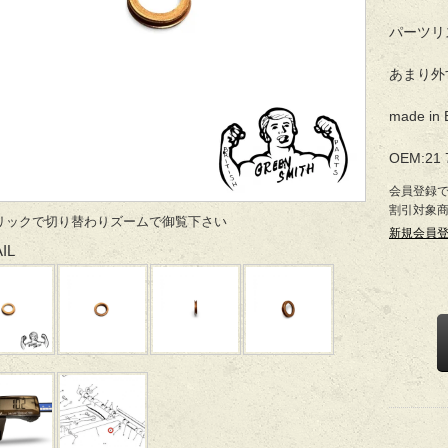
パーツリ
あまり外
made in 
OEM:21 
会員登録
割引対象
リックで切り替わりズームで御覧下さい
新規会員
IL