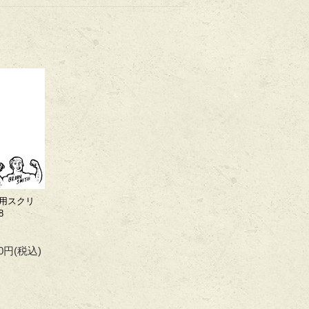
用スクリ
8
80円
(税込)