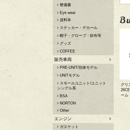
整備書
Eye wear
Bu
資料本
ステッカー・デカール
帽子・グローブ・財布等
グッズ
COFFEE
販売車両
PRE-UNIT/別体モデル
UNITモデル
スモールユニット/ユニット
グリス
シングル系
26C
ーム
BSA
NORTON
Other
エンジン
ガスケット