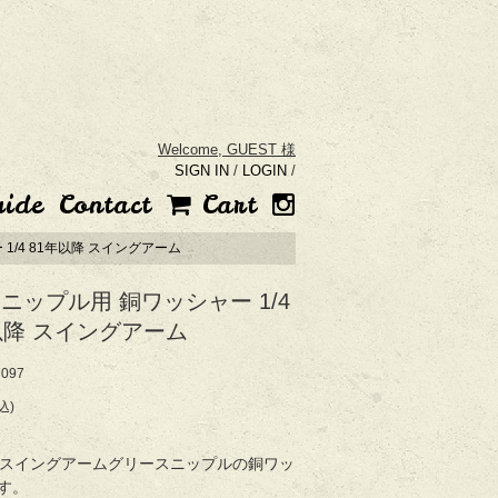
Welcome,
GUEST 様
SIGN IN
/
LOGIN
/
uide
Contact
Cart
1/4 81年以降 スイングアーム
ニップル用 銅ワッシャー 1/4
以降 スイングアーム
097
込)
降スイングアームグリースニップルの銅ワッ
す。