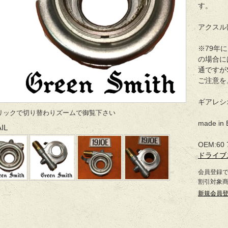
す。
アクスル
※79年
の場合に
通ですがS
ご注意を
ギアレシオ 
リックで切り替わりズームで御覧下さい
made in 
IL
OEM:60 
ドライブ
会員登録
割引対象
新規会員