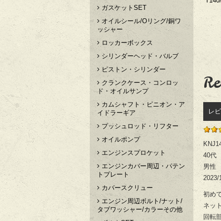
T140
ガスケットSET
オイルシール/Oリング/銅ワ
ッシャー
ロッカーボックス
シリンダーヘッド・バルブ
ピストン・シリンダー
Re
クランクケース・コンロッ
ド・オイルサンプ
カムシャフト・ピニオン・ア
レビ
イドラーギア
プッシュロッド・リフター
オイルポンプ
KNJ1
エンジンスプロケット
40代
エンジンカバー周辺・パテン
男性
トプレート
2023/
カバースクリュー
初め
エンジン周辺ボルト/ナット/
ネッ
タブワッシャー/カラーその他
回転