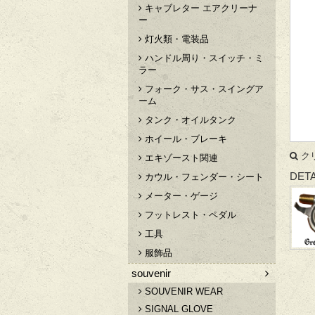
キャブレター エアクリーナ
ー
灯火類・電装品
ハンドル周り・スイッチ・ミ
ラー
フォーク・サス・スイングア
ーム
タンク・オイルタンク
ホイール・ブレーキ
ク
エキゾースト関連
DETA
カウル・フェンダー・シート
メーター・ゲージ
フットレスト・ペダル
工具
服飾品
souvenir
SOUVENIR WEAR
SIGNAL GLOVE