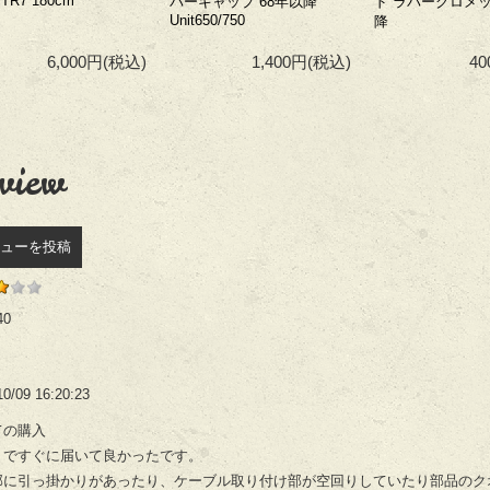
/TR7 180cm
バーキャップ 68年以降
ド ラバーグロメッ
Unit650/750
降
6,000円
(税込)
1,400円
(税込)
4
view
ューを投稿
40
10/09 16:20:23
ての購入
トですぐに届いて良かったです。
部に引っ掛かりがあったり、ケーブル取り付け部が空回りしていたり部品のク