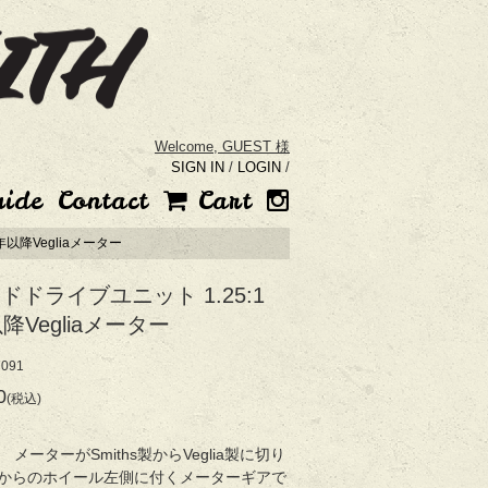
Welcome,
GUEST 様
SIGN IN
/
LOGIN
/
uide
Contact
Cart
年以降Vegliaメーター
ドドライブユニット 1.25:1
降Vegliaメーター
091
0
(税込)
 メーターがSmiths製からVeglia製に切り
からのホイール左側に付くメーターギアで