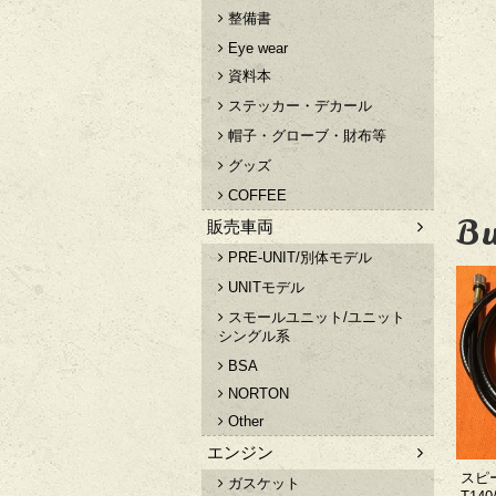
整備書
Eye wear
資料本
ステッカー・デカール
帽子・グローブ・財布等
グッズ
COFFEE
Bu
販売車両
PRE-UNIT/別体モデル
UNITモデル
スモールユニット/ユニット
シングル系
BSA
NORTON
Other
エンジン
スピ
ガスケット