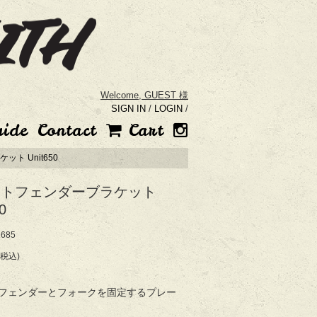
Welcome,
GUEST 様
SIGN IN
/
LOGIN
/
uide
Contact
Cart
ト Unit650
ントフェンダーブラケット
0
685
(税込)
フェンダーとフォークを固定するプレー