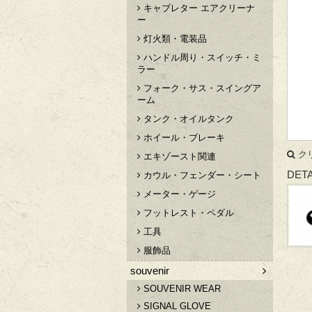
キャブレター エアクリーナ
ー
灯火類・電装品
ハンドル周り・スイッチ・ミ
ラー
フォーク・サス・スイングア
ーム
タンク・オイルタンク
ホイール・ブレーキ
ク
エキゾースト関連
DETA
カウル・フェンダー・シート
メーター・ゲージ
フットレスト・ペダル
工具
服飾品
souvenir
SOUVENIR WEAR
SIGNAL GLOVE