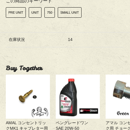
この商品のキーワード
PRE UNIT
UNIT
750
SMALL UNIT
在庫状況
14
Buy Together
AMAL コンセントリッ
ペングレードワン
アマル コン
クMK1 キャブレター用
SAE 20W-50
ク用 チョー